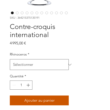
SKU : 364215375135191
Contre-croquis
international
Prix
4 995,00 €
Rhinoceros
*
Quantité
*
Ajouter au panier