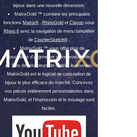
bijoux dans une nouvelle dimension.
MatrixGold ™ combine les principales
fonctions
Matrix®
,
RhinoGold
et
Clayoo
sous
Rhino 6
avec la navigation de menu simplifiée
de
CounterSketch®
.
MatrixGold ™ vous offre plus de
possibilités d'augmenter votre productivité.
Des développeurs de Matrix, le nouveau
MatrixGold est le logiciel de conception de
bijoux le plus efficace du marché. Concevez
vos pièces entièrement personnalisées dans
MatrixGold, et l'impression et le moulage sont
faciles.