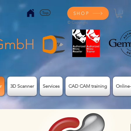
Top
SHOP
© Copyright
 GmbH
r
3D Scanner
Services
CAD CAM training
Online