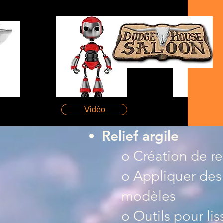
Vidéo
Relief argile
o Création de re
o Appliquer des 
modèles
o Outils pour lis