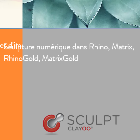
 et d'images
Sculpture numérique dans Rhino, Matrix,
RhinoGold, MatrixGold