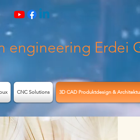
n engineering Erdei
oux
CNC Solutions
3D CAD Produktdesign & Architektu