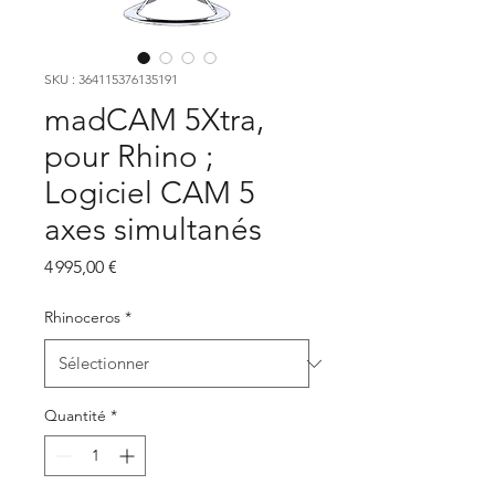
SKU : 364115376135191
madCAM 5Xtra,
pour Rhino ;
Logiciel CAM 5
axes simultanés
Prix
4 995,00 €
Rhinoceros
*
Quantité
*