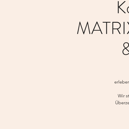
K
MATRIX
&
erlebe
Wir s
Überze