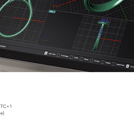
 UTC+1
e)