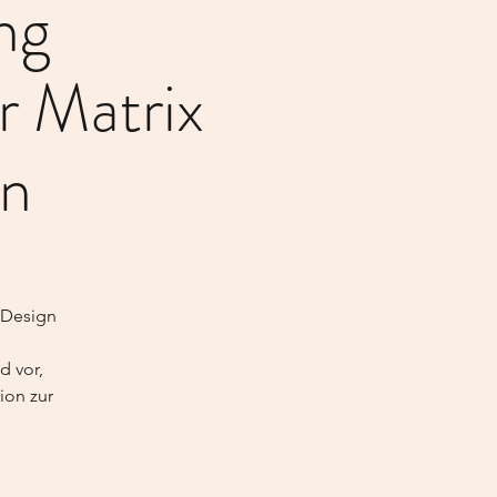
ng
 Matrix
en
 Design
d vor,
ion zur