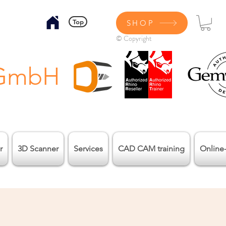
Top
SHOP
© Copyright
 GmbH
r
3D Scanner
Services
CAD CAM training
Online